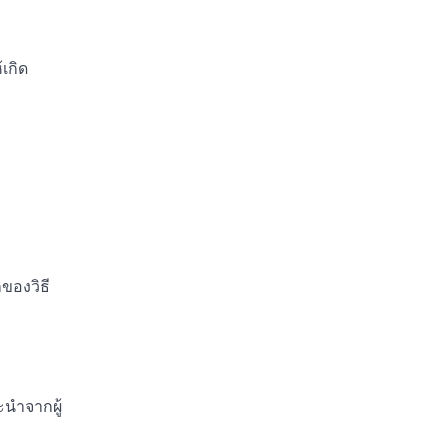
เกิด
ของวิธี
ะนำจากผู้