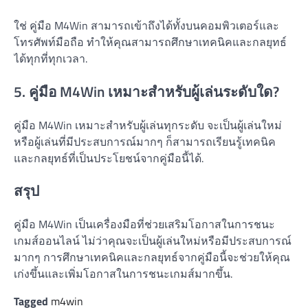
ใช่ คู่มือ M4Win สามารถเข้าถึงได้ทั้งบนคอมพิวเตอร์และ
โทรศัพท์มือถือ ทำให้คุณสามารถศึกษาเทคนิคและกลยุทธ์
ได้ทุกที่ทุกเวลา.
5. คู่มือ M4Win เหมาะสำหรับผู้เล่นระดับใด?
คู่มือ M4Win เหมาะสำหรับผู้เล่นทุกระดับ จะเป็นผู้เล่นใหม่
หรือผู้เล่นที่มีประสบการณ์มากๆ ก็สามารถเรียนรู้เทคนิค
และกลยุทธ์ที่เป็นประโยชน์จากคู่มือนี้ได้.
สรุป
คู่มือ M4Win เป็นเครื่องมือที่ช่วยเสริมโอกาสในการชนะ
เกมส์ออนไลน์ ไม่ว่าคุณจะเป็นผู้เล่นใหม่หรือมีประสบการณ์
มากๆ การศึกษาเทคนิคและกลยุทธ์จากคู่มือนี้จะช่วยให้คุณ
เก่งขึ้นและเพิ่มโอกาสในการชนะเกมส์มากขึ้น.
Tagged
m4win