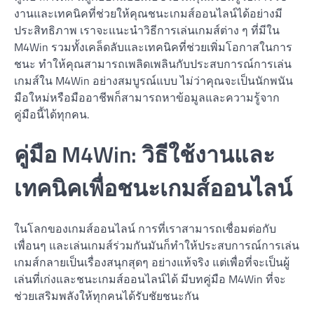
งานและเทคนิคที่ช่วยให้คุณชนะเกมส์ออนไลน์ได้อย่างมี
ประสิทธิภาพ เราจะแนะนำวิธีการเล่นเกมส์ต่าง ๆ ที่มีใน
M4Win รวมทั้งเคล็ดลับและเทคนิคที่ช่วยเพิ่มโอกาสในการ
ชนะ ทำให้คุณสามารถเพลิดเพลินกับประสบการณ์การเล่น
เกมส์ใน M4Win อย่างสมบูรณ์แบบ ไม่ว่าคุณจะเป็นนักพนัน
มือใหม่หรือมืออาชีพก็สามารถหาข้อมูลและความรู้จาก
คู่มือนี้ได้ทุกคน.
คู่มือ M4Win: วิธีใช้งานและ
เทคนิคเพื่อชนะเกมส์ออนไลน์
ในโลกของเกมส์ออนไลน์ การที่เราสามารถเชื่อมต่อกับ
เพื่อนๆ และเล่นเกมส์ร่วมกันมันก็ทำให้ประสบการณ์การเล่น
เกมส์กลายเป็นเรื่องสนุกสุดๆ อย่างแท้จริง แต่เพื่อที่จะเป็นผู้
เล่นที่เก่งและชนะเกมส์ออนไลน์ได้ มีบทคู่มือ M4Win ที่จะ
ช่วยเสริมพลังให้ทุกคนได้รับชัยชนะกัน