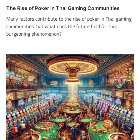
The Rise of Poker in Thai Gaming Communities
Many factors contribute to the rise of poker in Thai gaming
communities, but what does the future hold for this
burgeoning phenomenon?