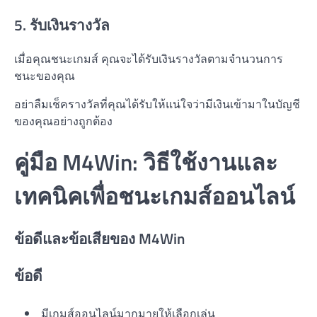
5. รับเงินรางวัล
เมื่อคุณชนะเกมส์ คุณจะได้รับเงินรางวัลตามจำนวนการ
ชนะของคุณ
อย่าลืมเช็ครางวัลที่คุณได้รับให้แน่ใจว่ามีเงินเข้ามาในบัญชี
ของคุณอย่างถูกต้อง
คู่มือ M4Win: วิธีใช้งานและ
เทคนิคเพื่อชนะเกมส์ออนไลน์
ข้อดีและข้อเสียของ M4Win
ข้อดี
มีเกมส์ออนไลน์มากมายให้เลือกเล่น