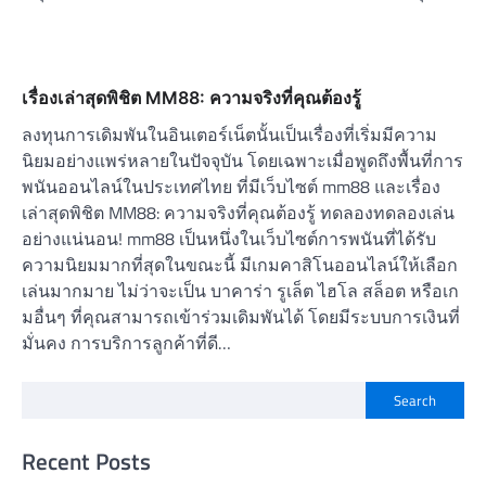
เรื่องเล่าสุดพิชิต MM88: ความจริงที่คุณต้องรู้
ลงทุนการเดิมพันในอินเตอร์เน็ตนั้นเป็นเรื่องที่เริ่มมีความ
นิยมอย่างแพร่หลายในปัจจุบัน โดยเฉพาะเมื่อพูดถึงพื้นที่การ
พนันออนไลน์ในประเทศไทย ที่มีเว็บไซต์ mm88 และเรื่อง
เล่าสุดพิชิต MM88: ความจริงที่คุณต้องรู้ ทดลองทดลองเล่น
อย่างแน่นอน! mm88 เป็นหนึ่งในเว็บไซต์การพนันที่ได้รับ
ความนิยมมากที่สุดในขณะนี้ มีเกมคาสิโนออนไลน์ให้เลือก
เล่นมากมาย ไม่ว่าจะเป็น บาคาร่า รูเล็ต ไฮโล สล็อต หรือเก
มอื่นๆ ที่คุณสามารถเข้าร่วมเดิมพันได้ โดยมีระบบการเงินที่
มั่นคง การบริการลูกค้าที่ดี…
Search
Recent Posts