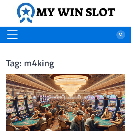
Skip
to
content
Tag:
m4king