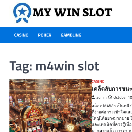
Skip
to
content
CASINO
POKER
GAMBLING
Tag:
m4win slot
CASINO
เคล็ดลับการชนะใ
admin
October 10
สล็อต M4Win เป็นหนึ่
ที่ง่ายต่อการเข้าใจ
ใหญ่ได้อย่างมากมาย ใ
และเทคนิคที่ควรรู้เพ
มากมายแล้ว การทราบเ