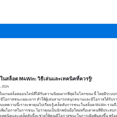
นสล็อต M4Win: วิธีเล่นและเทคนิคที่ควรรู้!
, 2024
งในเกมสล็อตออนไลน์ที่ได้รับความนิยมมากที่สุดในโลกขณะนี้ โดยมีระบบ
และมีโอกาสชนะเยอะมาก ทำให้ผู้เล่นสามารถสนุกสนานและมีโอกาสได้รับรา
นบทความนี้เราจะพาคุณไปเรียนรู้เคล็ดลับการชนะในสล็อต M4Win รวมถึงว
ื่อเพิ่มโอกาสในการชนะ ไม่ว่าคุณเป็นนักพนันมือใหม่หรือเดาคนที่มีประสบ
ทคนิคและเคล็ดลับนี้จะช่วยให้คุณมีโอกาสชนะในการเดิมพันสูงขึ้น พร้อ