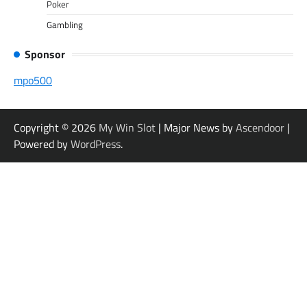
Poker
Gambling
Sponsor
mpo500
Copyright © 2026
My Win Slot
| Major News by
Ascendoor
|
Powered by
WordPress
.