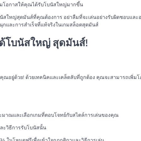
ิ่มโอกาสให้คุณได้รับโบนัสใหญ่มากขึ้น
บนัสใหญ่สุดมันส์ที่คุณต้องการ อย่าลืมที่จะเล่นอย่างรับผิดชอบและ
ุกและการสำเร็จที่แท้จริงในเกมสล็อตสุดมันส์
ด้โบนัสใหญ่ สุดมันส์!
่รอคุณอยู่ด้วย! ด้วยเทคนิคและเคล็ดลับที่ถูกต้อง คุณจะสามารถเพิ่
ประมาณและเลือกเกมที่ตอบโจทย์กับสไตล์การเล่นของคุณ
 และวิธีการรับโบนัสนั้น
234 ในโหมดฟรีเพื่อเข้าใจกฎกติกาและวิธีการเล่น