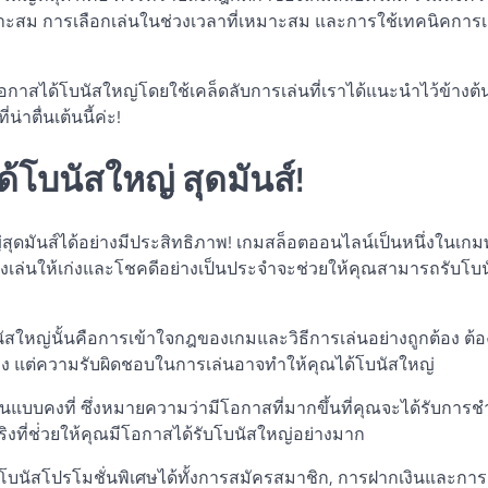
หมาะสม การเลือกเล่นในช่วงเวลาที่เหมาะสม และการใช้เทคนิคการเล
สได้โบนัสใหญ่โดยใช้เคล็ดลับการเล่นที่เราได้แนะนำไว้ข้างต้นนี
าตื่นเต้นนี้ค่ะ!
ด้โบนัสใหญ่ สุดมันส์!
สุดมันส์ได้อย่างมีประสิทธิภาพ! เกมสล็อตออนไลน์เป็นหนึ่งในเกมพ
งเล่นให้เก่งและโชคดีอย่างเป็นประจำจะช่วยให้คุณสามารถรับโบ
บโบนัสใหญ่นั้นคือการเข้าใจกฎของเกมและวิธีการเล่นอย่างถูกต้อง ต้อง
ดวง แต่ความรับผิดชอบในการเล่นอาจทำให้คุณได้โบนัสใหญ่
เงินแบบคงที่ ซึ่งหมายความว่ามีโอกาสที่มากขึ้นที่คุณจะได้รับการ
จริงที่ช่่วยให้คุณมีโอกาสได้รับโบนัสใหญ่อย่างมาก
 มีโบนัสโปรโมชั่นพิเศษได้ทั้งการสมัครสมาชิก, การฝากเงินและการ