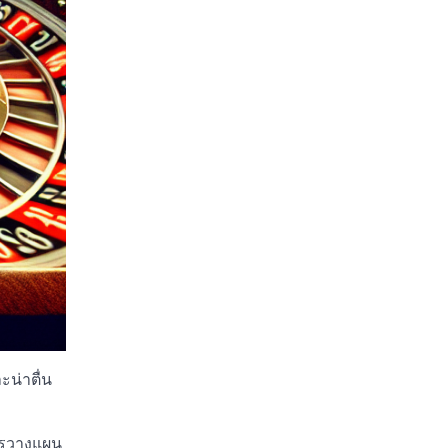
ะน่าตื่น
ควรวางแผน