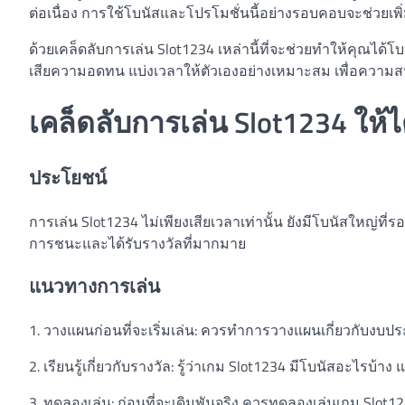
ต่อเนื่อง การใช้โบนัสและโปรโมชั่นนี้อย่างรอบคอบจะช่วยเพ
ด้วยเคล็ดลับการเล่น Slot1234 เหล่านี้ที่จะช่วยทำให้คุณได้โ
เสียความอดทน แบ่งเวลาให้ตัวเองอย่างเหมาะสม เพื่อความสน
เคล็ดลับการเล่น Slot1234 ให้ไ
ประโยชน์
การเล่น Slot1234 ไม่เพียงเสียเวลาเท่านั้น ยังมีโบนัสใหญ่ที
การชนะและได้รับรางวัลที่มากมาย
แนวทางการเล่น
1. วางแผนก่อนที่จะเริ่มเล่น: ควรทำการวางแผนเกี่ยวกับงบ
2. เรียนรู้เกี่ยวกับรางวัล: รู้ว่าเกม Slot1234 มีโบนัสอะไรบ้าง
3. ทดลองเล่น: ก่อนที่จะเดิมพันจริง ควรทดลองเล่นเกม Slot1