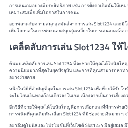
การเล่นเกมอย่างมีประสิทธิภาพ เช่น การตั้งค่าเดิมพันให้เ
เหมาะสมเพื่อเพิ่มโอกาสในการชนะ
อย่าพลาดกับความสนุกสุดมันส์จากการเล่น Slot1234 และมีโอกา
เพิ่มโอกาสในการชนะและสนุกสุดเหวี่ยงในการเล่นเกมสล็อตที่น่
เคล็ดลับการเล่น Slot1234 ให้ไ
ค้นพบเคล็ดลับการเล่น Slot1234 ที่จะช่วยให้คุณได้โบนัสใหญ่
ความนิยมมากที่สุดในยุคปัจจุบัน และการที่คุณสามารถหาทา
อย่างง่ายดาย
หนึ่งในวิธีที่สำคัญที่สุดในการเล่น Slot1234 เพื่อที่จะได้รั
จะไม่โยนเงินทองก้อนเดียวลงในเกม เนื่องจากเป็นการเสี่ยง
อีกวิธีที่ช่วยให้คุณได้โบนัสใหญ่คือการเลือกเกมที่มีการจ่าย
การพนันที่คุณเดิมพัน เลือก Slot1234 ที่มีช่องจ่ายเงินมาก ๆ 
อย่าลืมดูโบนัสและโปรโมชั่นที่เว็บไซต์ Slot1234 มีอยู่เสมอ