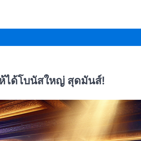
้ได้โบนัสใหญ่ สุดมันส์!