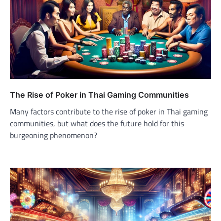
The Rise of Poker in Thai Gaming Communities
Many factors contribute to the rise of poker in Thai gaming
communities, but what does the future hold for this
burgeoning phenomenon?