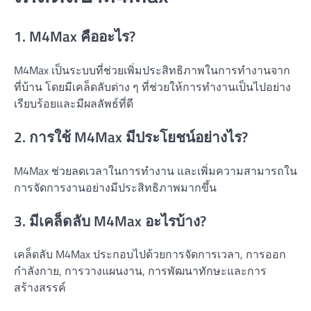
1. M4Max คืออะไร?
M4Max เป็นระบบที่ช่วยเพิ่มประสิทธิภาพในการทำงานจาก
ที่บ้าน โดยมีเคล็ดลับต่าง ๆ ที่ช่วยให้การทำงานเป็นไปอย่าง
เรียบร้อยและมีผลลัพธ์ที่ดี
2. การใช้ M4Max มีประโยชน์อย่างไร?
M4Max ช่วยลดเวลาในการทำงาน และเพิ่มความสามารถใน
การจัดการงานอย่างมีประสิทธิภาพมากขึ้น
3. มีเคล็ดลับ M4Max อะไรบ้าง?
เคล็ดลับ M4Max ประกอบไปด้วยการจัดการเวลา, การออก
กำลังกาย, การวางแผนงาน, การพัฒนาทักษะและการ
สร้างสรรค์