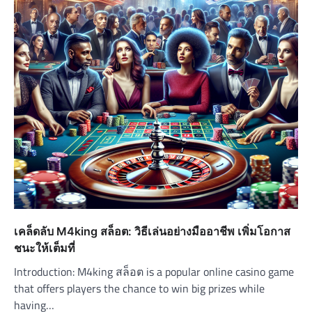
เคล็ดลับ M4king สล็อต: วิธีเล่นอย่างมืออาชีพ เพิ่มโอกาส
ชนะให้เต็มที่
Introduction: M4king สล็อต is a popular online casino game
that offers players the chance to win big prizes while
having…