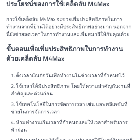
ประโยชน์ของการใช้เคล็ดลับ M4Max
การใช้เคล็ดลับ M4Max จะช่วยเพิ่มประสิทธิภาพในการ
ทำงานจากที่บ้านได้อย่างมีประสิทธิภาพอย่างมาก นอกจาก
นี้ยังช่วยลดเวลาในการทำงานและเพิ่มสมาธิให้กับคุณด้วย
ขั้นตอนเพื่อเพิ่มประสิทธิภาพในการทำงาน
ด้วยเคล็ดลับ M4Max
ตั้งเวลาเงินต่อวันเพื่อทำงานในช่วงเวลาที่กำหนดไว้
ใช้เวลาให้มีประสิทธิภาพ โดยให้ความสำคัญกับงานที่
สำคัญและด่วนก่อน
ใช้เทคโนโลยีในการจัดการเวลา เช่น แอพพลิเคชันที่
ช่วยในการจัดการเวลา
ห้ามทำงานเกินเวลาที่กำหนดและให้เวลาสำหรับการ
พักผ่อน