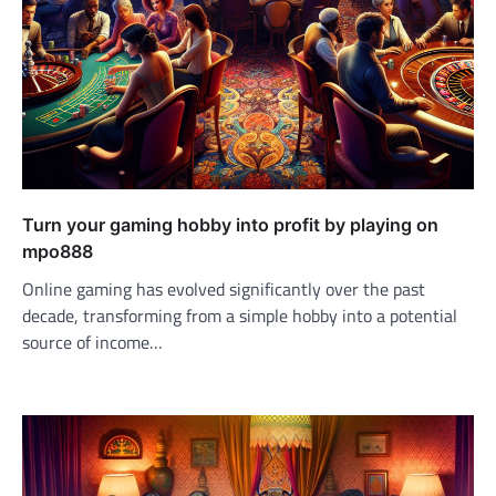
Turn your gaming hobby into profit by playing on
mpo888
Online gaming has evolved significantly over the past
decade, transforming from a simple hobby into a potential
source of income…